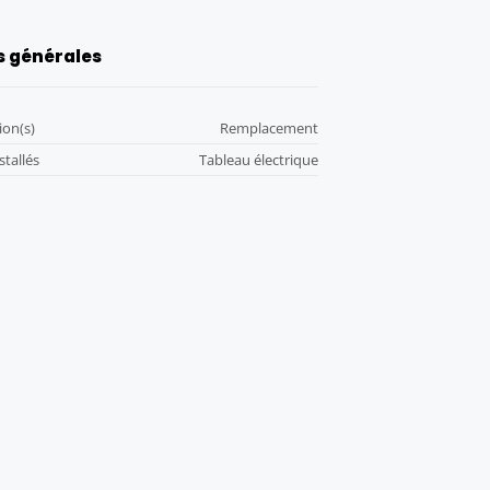
s générales
ion(s)
Remplacement
tallés
Tableau électrique