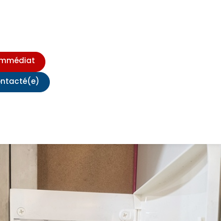
immédiat
ontacté(e)